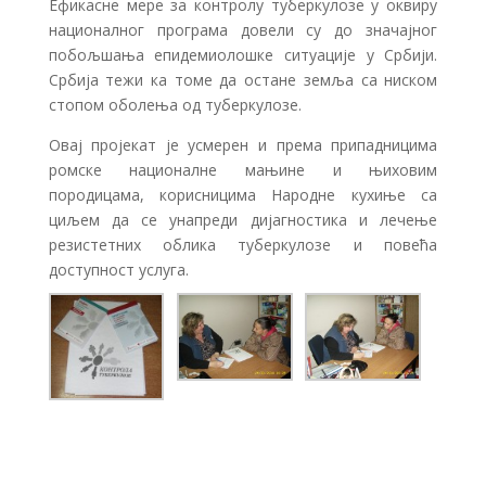
Ефикасне мере за контролу туберкулозе у оквиру
националног програма довели су до значајног
побољшања епидемиолошке ситуације у Србији.
Србија тежи ка томе да остане земља са ниском
стопом оболења од туберкулозе.
Овај пројекат је усмерен и према припадницима
ромске националне мањине и њиховим
породицама, корисницима Народне кухиње са
циљем да се унапреди дијагностика и лечење
резистетних облика туберкулозе и повећа
доступност услуга.