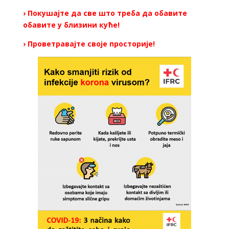
› Покушајте да све што треба да обавите
обавите у близини куће!
› Проветравајте своје просторије!