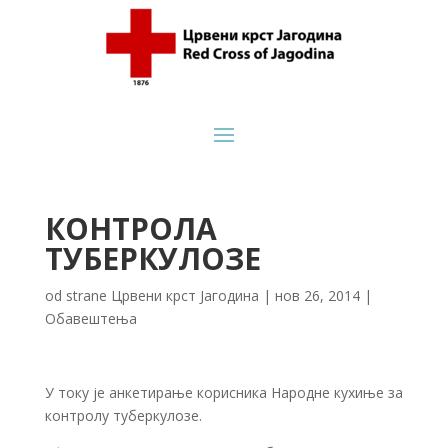
КОНТРОЛА
ТУБЕРКУЛОЗЕ
od strane
Црвени крст Јагодина
|
нов 26, 2014
|
Обавештења
У току је анкетирање корисника Народне кухиње за
контролу туберкулозе.