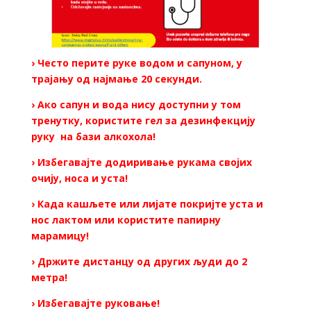
› Често перите руке водом и сапуном, у
трајању од најмање 20 секунди.
› Ако сапун и вода нису доступни у том
тренутку, користите гел за дезинфекцију
руку на бази алкохола!
› Избегавајте додиривање рукама својих
очију, носа и уста!
› Када кашљете или лијате покријте уста и
нос лактом или користите папирну
марамицу!
› Држите дистанцу од других људи до 2
метра!
› Избегавајте руковање!