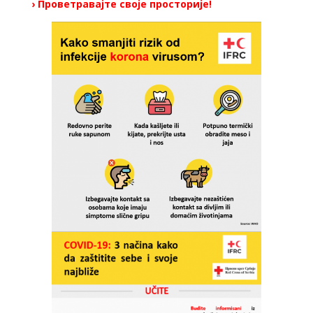
› Проветравајте своје просторије!