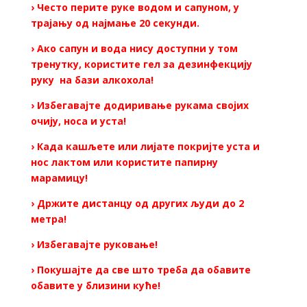
› Често перите руке водом и сапуном, у
трајању од најмање 20 секунди.
› Ако сапун и вода нису доступни у том
тренутку, користите гел за дезинфекцију
руку на бази алкохола!
› Избегавајте додиривање рукама својих
очију, носа и уста!
› Када кашљете или лијате покријте уста и
нос лактом или користите папирну
марамицу!
› Држите дистанцу од других људи до 2
метра!
› Избегавајте руковање!
› Покушајте да све што треба да обавите
обавите у близини куће!