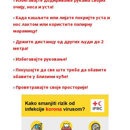
› Избегавајте додиривање рукама својих
очију, носа и уста!
› Када кашљете или лијате покријте уста и
нос лактом или користите папирну
марамицу!
› Држите дистанцу од других људи до 2
метра!
› Избегавајте руковање!
› Покушајте да све што треба да обавите
обавите у близини куће!
› Проветравајте своје просторије!