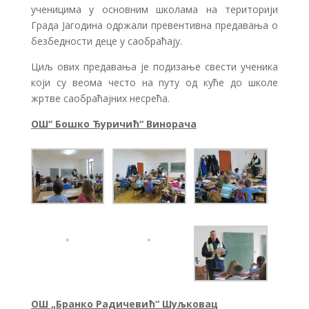
ученицима у основним школама на територији
Града Јагодина одржали превентивна предавања о
безбедности деце у саобраћају.
Циљ ових предавања је подизање свести ученика
који су веома често на путу од куће до школе
жртве саобраћајних несрећа.
ОШ“ Бошко Ђуричић“ Винорача
OШ „Бранко Радичевић“ Шуљковац