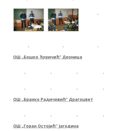
ОШ „Бошко Ђуричић“ Деоница
ОШ „Бранко Радичевић“ Драгоцвет
ОШ „Горан Остојић“ Јагодина