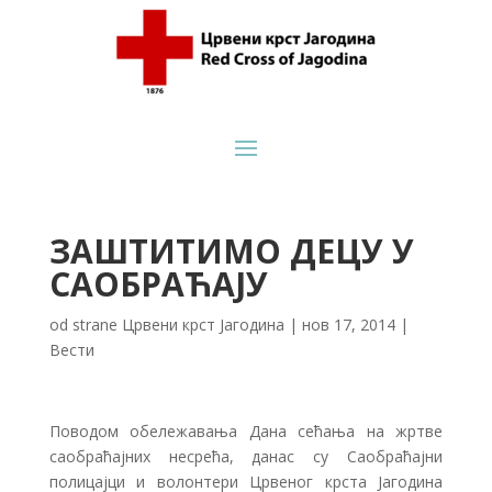
ЗАШТИТИМО ДЕЦУ У
САОБРАЋАЈУ
od strane
Црвени крст Јагодина
|
нов 17, 2014
|
Вести
Поводом обележавања Дана сећања на жртве
саобраћајних несрећа, данас су Саобраћајни
полицајци и волонтери Црвеног крста Јагодина