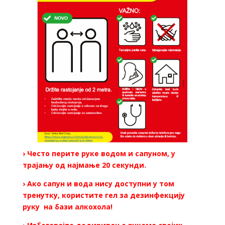
› Често перите руке водом и сапуном, у
трајању од најмање 20 секунди.
› Ако сапун и вода нису доступни у том
тренутку, користите гел за дезинфекцију
руку на бази алкохола!