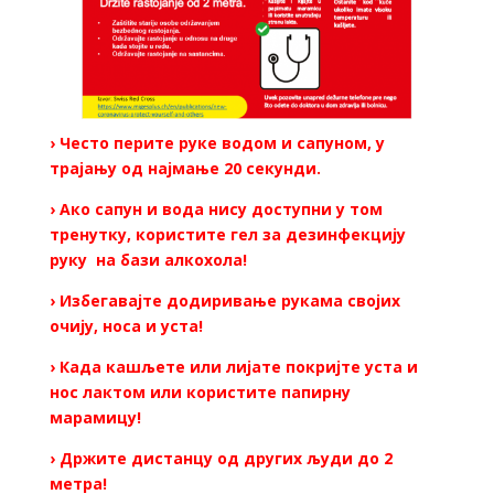
› Често перите руке водом и сапуном, у
трајању од најмање 20 секунди.
› Ако сапун и вода нису доступни у том
тренутку, користите гел за дезинфекцију
руку на бази алкохола!
› Избегавајте додиривање рукама својих
очију, носа и уста!
› Када кашљете или лијате покријте уста и
нос лактом или користите папирну
марамицу!
› Држите дистанцу од других људи до 2
метра!