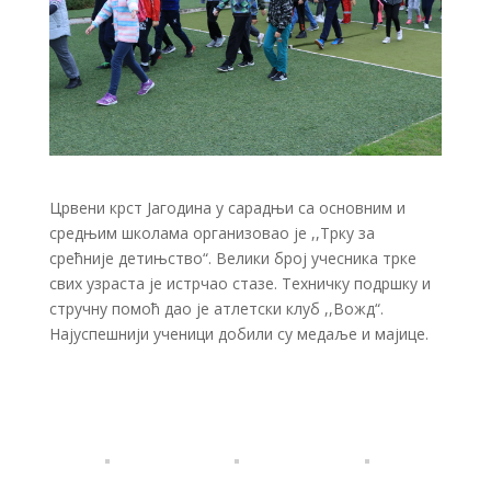
Црвени крст Јагодина у сарадњи са основним и
средњим школама организовао је ,,Трку за
срећније детињство“. Велики број учесника трке
свих узраста је истрчао стазе. Техничку подршку и
стручну помоћ дао је атлетски клуб ,,Вожд“.
Најуспешнији ученици добили су медаље и мајице.