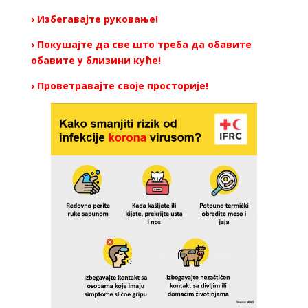
› Избегавајте руковање!
› Покушајте да све што треба да обавите
обавите у близини куће!
› Проветравајте своје просторије!