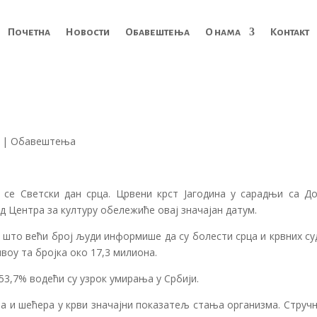
Почетна
Новости
Обавештења
О нама
Контакт
|
Обавештења
 се Светски дан срца. Црвени крст Јагодина у сарадњи са Д
ед Центра за културу обележиће овај значајан датум.
е што већи број људи информише да су болести срца и крвних с
ивоу та бројка око 17,3 милиона.
53,7% водећи су узрок умирања у Србији.
ла и шећера у крви значајни показатељ стања организма. Струч