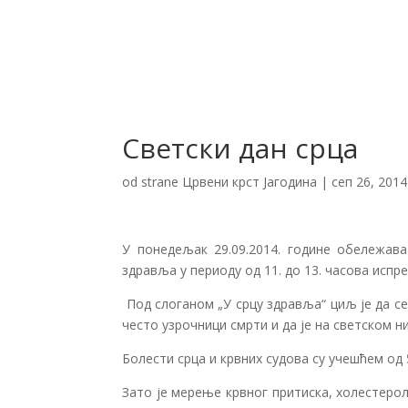
Светски дан срца
od strane
Црвени крст Јагодина
|
сеп 26, 2014
У понедељак 29.09.2014. године обележава
здравља у периоду од 11. до 13. часова испр
Под слоганом „У срцу здравља“ циљ је да с
често узрочници смрти и да је на светском н
Болести срца и крвних судова су учешћем од 
Зато је мерење крвног притиска, холестеро