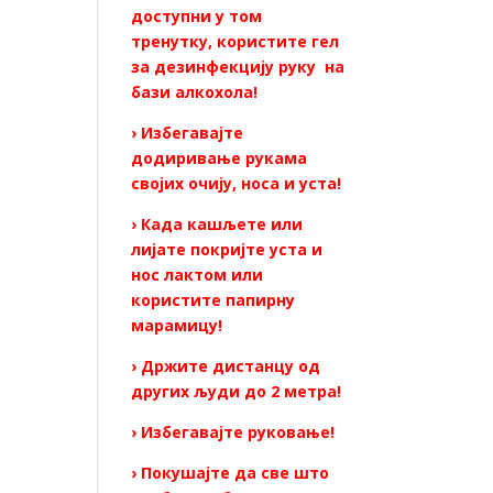
доступни у том
тренутку, користите гел
за дезинфекцију руку на
бази алкохола!
› Избегавајте
додиривање рукама
својих очију, носа и уста!
› Када кашљете или
лијате покријте уста и
нос лактом или
користите папирну
марамицу!
› Држите дистанцу од
других људи до 2 метра!
› Избегавајте руковање!
› Покушајте да све што