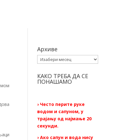
Архиве
Архиве
КАКО ТРЕБА ДА СЕ
ПОНАШАМО
омом
удова
› Често перите руке
водом и сапуном, у
трајању од најмање 20
секунди.
њаци
› Ако сапун и вода нису