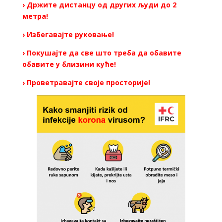
› Држите дистанцу од других људи до 2
метра!
› Избегавајте руковање!
› Покушајте да све што треба да обавите
обавите у близини куће!
› Проветравајте своје просторије!