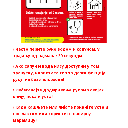
› Често перите руке водом и сапуном, у
трајању од најмање 20 секунди.
› Ако сапун и вода нису доступни у том
тренутку, користите гел за дезинфекцију
руку на бази алкохола!
› Избегавајте додиривање рукама својих
очију, носа и уста!
› Када кашљете или лијате покријте уста и
нос лактом или користите папирну
марамицу!