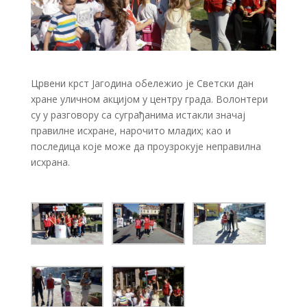
Црвени крст Јагодина обележио је Светски дан
хране уличном акцијом у центру града. Волонтери
су у разговору са суграђанима истакли значај
правилне исхране, нарочито младих; као и
последица које може да проузрокује неправилна
исхрана.