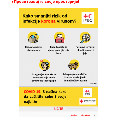
› Проветравајте своје просторије!