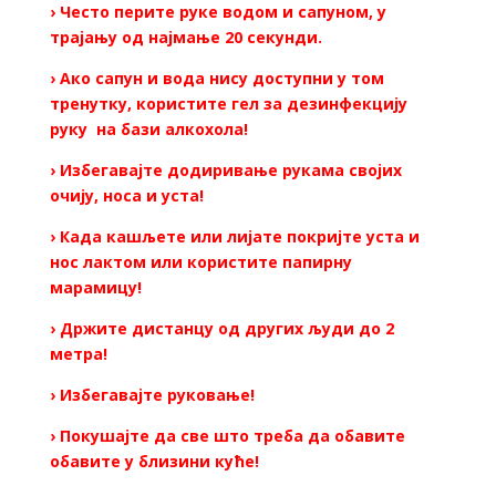
› Често перите руке водом и сапуном, у
трајању од најмање 20 секунди.
› Ако сапун и вода нису доступни у том
тренутку, користите гел за дезинфекцију
руку на бази алкохола!
› Избегавајте додиривање рукама својих
очију, носа и уста!
› Када кашљете или лијате покријте уста и
нос лактом или користите папирну
марамицу!
› Држите дистанцу од других људи до 2
метра!
› Избегавајте руковање!
› Покушајте да све што треба да обавите
обавите у близини куће!