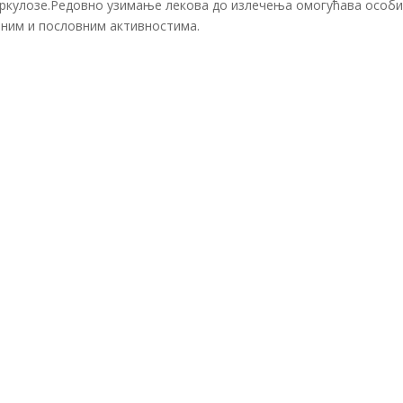
ркулозе.Редовно узимање лекова до излечења омогућава особи
тним и пословним активностима.