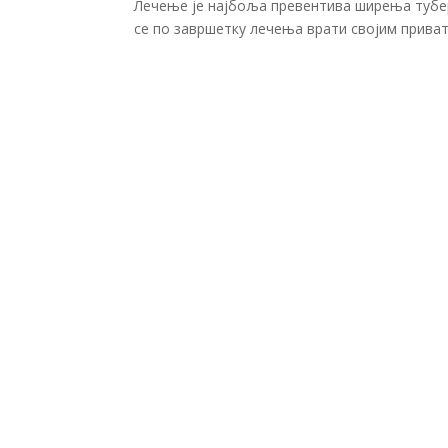
Лечење је најбоља превентива ширења тубе
се по завршетку лечења врати својим прива