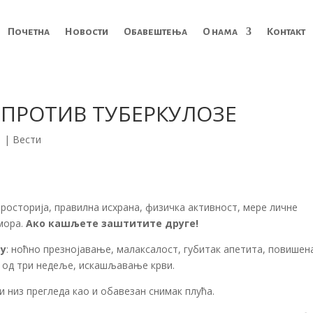
Почетна
Новости
Обавештења
О нама
Контакт
 ПРОТИВ ТУБЕРКУЛОЗЕ
1
|
Вести
росторија, правилна исхрана, физичка активност, мере личне
дмора.
Ако кашљете заштитите друге!
зу
: ноћно презнојавање, малаксалост, губитак апетита, повишен
е од три недеље, искашљавање крви.
и низ прегледа као и обавезан снимак плућа.