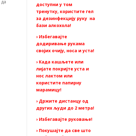
 да
доступни у том
тренутку, користите гел
за дезинфекцију руку на
бази алкохола!
› Избегавајте
додиривање рукама
својих очију, носа и уста!
› Када кашљете или
лијате покријте уста и
нос лактом или
користите папирну
марамицу!
› Држите дистанцу од
других људи до 2 метра!
› Избегавајте руковање!
› Покушајте да све што