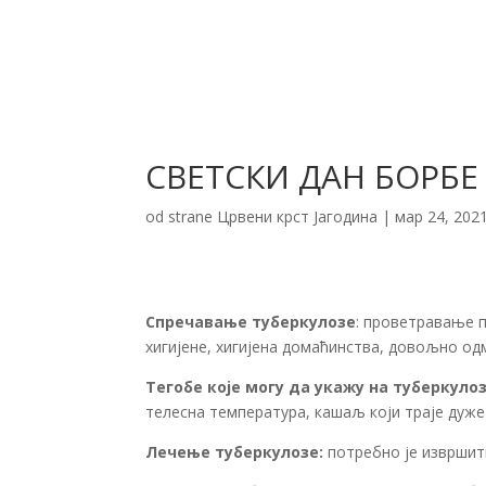
СВЕТСКИ ДАН БОРБЕ
od strane
Црвени крст Јагодина
|
мар 24, 202
Спречавање туберкулозе
: проветравање п
хигијене, хигијена домаћинства, довољно о
Тегобе које могу да укажу на туберкуло
телесна температура, кашаљ који траје дуж
Лечење туберкулозе:
потребно је извршит