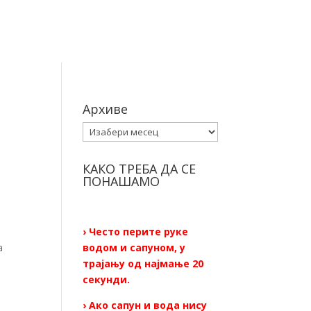
Архиве
Архиве
КАКО ТРЕБА ДА СЕ
ПОНАШАМО
› Често перите руке
а
водом и сапуном, у
трајању од најмање 20
секунди.
› Ако сапун и вода нису