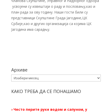
чланова Скупштине, Управног и Надзорног одбора
усвојени су извештаји о раду и пословању,као и
план рада за ову годину. Наши гости били су
представници Скупштине Града Јагодине,ЦК
Србије,као и других организација са којима ЦК
Јагодина има сарадњу.
Архиве
Архиве
КАКО ТРЕБА ДА СЕ ПОНАШАМО
› Често перите руке водом и сапуном, у