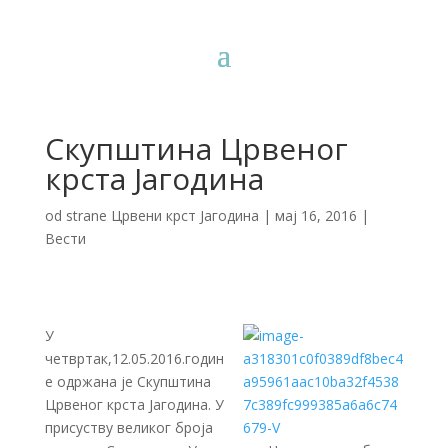
Скупштина Црвеног
крста Јагодина
od strane
Црвени крст Јагодина
|
мај 16, 2016
|
Вести
У
четвртак,12.05.2016.годин
е одржана је Скупштина
Црвеног крста Јагодина. У
присуству великог броја