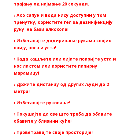
трајању од најмање 20 секунди.
› Ако сапун и вода нису доступни у том
тренутку, користите гел за дезинфекцију
руку на бази алкохола!
› Избегавајте додиривање рукама својих
очију, носа и уста!
› Када кашљете или лијате покријте уста и
нос лактом или користите папирну
марамицу!
› Држите дистанцу од других људи до 2
метра!
› Избегавајте руковање!
› Покушајте да све што треба да обавите
обавите у близини куће!
› Проветравајте своје просторије!