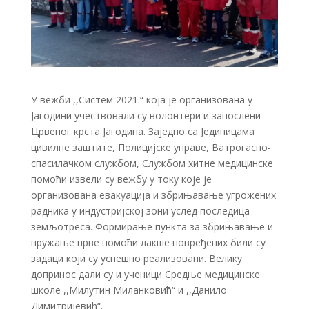
У вежби ,,Систем 2021.“ која је организована у
Јагодини учествовали су волонтери и запослени
Црвеног крста Јагодина. Заједно са Јединицама
цивилне заштите, Полицијске управе, Ватрогасно-
спасилачком службом, Службом хитне медицинске
помоћи извели су вежбу у току које је
организована евакуација и збрињавање угрожених
радника у индустријској зони услед последица
земљотреса. Формирање пункта за збрињавање и
пружање прве помоћи лакше повређених били су
задаци који су успешно реализовани. Велику
допринос дали су и ученици Средње медицинске
школе ,,Милутин Миланковић“ и ,,Данило
Димитријевић“.