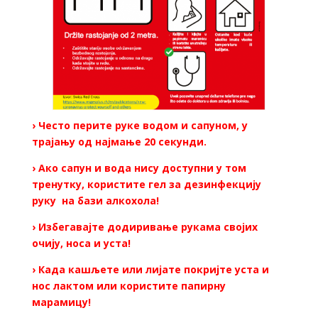
› Често перите руке водом и сапуном, у
трајању од најмање 20 секунди.
› Ако сапун и вода нису доступни у том
тренутку, користите гел за дезинфекцију
руку на бази алкохола!
› Избегавајте додиривање рукама својих
очију, носа и уста!
› Када кашљете или лијате покријте уста и
нос лактом или користите папирну
марамицу!