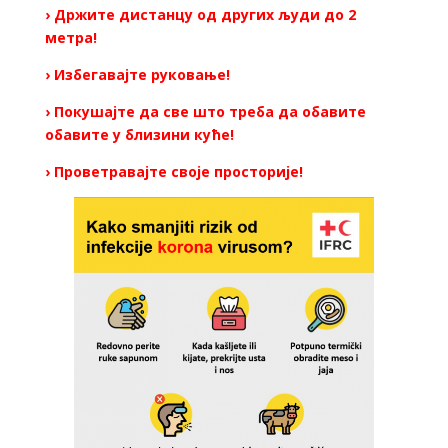
› Држите дистанцу од других људи до 2
метра!
› Избегавајте руковање!
› Покушајте да све што треба да обавите
обавите у близини куће!
› Проветравајте своје просторије!