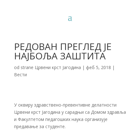
РЕДОВАН ПРЕГЛЕД ЈЕ
НАЈБОЉА ЗАШТИТА
od strane
Црвени крст Јагодина
|
феб 5, 2018
|
Вести
У оквиру здравствено-превентивне делатности
Црвени крст Јагодина у сарадњи са Домом здравља
и Факултетом педагошких наука организује
предавање за студенте.