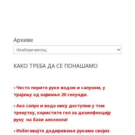
Архиве
Архиве
КАКО ТРЕБА ДА СЕ ПОНАШАМО
› Често перите руке водом и сапуном, у
трајању од најмање 20 секунди.
› Ако сапун и вода нису доступни у том
тренутку, користите гел за дезинфекцију
руку на бази алкохола!
› Избегавајте додиривање рукама својих