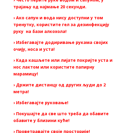
трајању од најмање 20 секунди.
› Ако сапун и вода нису доступни у том
тренутку, користите гел за дезинфекцију
руку на бази алкохола!
› Избегавајте додиривање рукама својих
очију, носа и уста!
› Када кашљете или лијате покријте уста и
нос лактом или користите папирну
марамицу!
› Држите дистанцу од других људи до 2
метра!
› Избегавајте руковање!
› Покушајте да све што треба да обавите
обавите у близини куће!
› Проветравајте своје просторије!