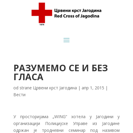
РАЗУМЕМО СЕ И БЕЗ
ГЛАСА
od strane
Црвени крст Јагодина
|
апр 1, 2015
|
Вести
У просторијама „WING“ хотела у Јагодини у
организацији Полицијске Управе из Јагодине
одржан је тродневни семинар под називом