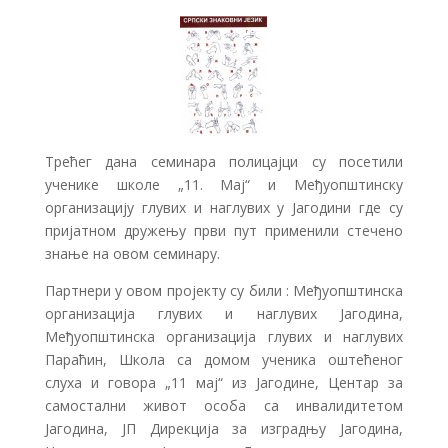
Трећег дана семинара полицајци су посетили
ученике школе „11. Мај“ и Међуопштинску
организацију глувих и наглувих у Јагодини где су
пријатном дружењу први пут применили стечено
знање на овом семинару.
Партнери у овом пројекту су били : Међуопштинска
организација глувих и наглувих Јагодина,
Mеђуопштинска организација глувих и наглувих
Параћин, Школа са домом ученика оштећеног
слуха и говора „11 мај“ из Јагодине, Центар за
самостални живот особа са инвалидитетом
Јагодина, ЈП Дирекција за изградњу Јагодина,