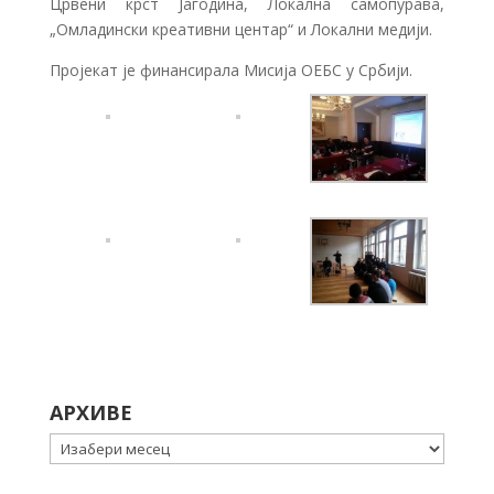
Црвени крст Јагодина, Локална самопурава,
„Омладински креативни центар“ и Локални медији.
Пројекат је финансирала Мисија ОЕБС у Србији.
АРХИВЕ
Архиве