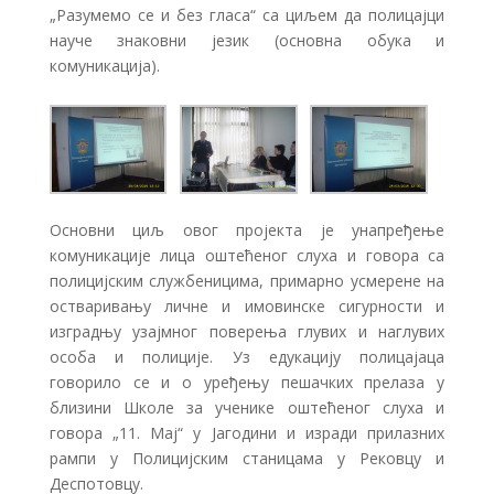
„Разумемо се и без гласа“ са циљем да полицајци
науче знаковни језик (основна обука и
комуникација).
Основни циљ овог пројекта је унапређење
комуникације лица оштећеног слуха и говора са
полицијским службеницима, примарно усмерене на
остваривању личне и имовинске сигурности и
изградњу узајмног поверења глувих и наглувих
особа и полиције. Уз едукацију полицајаца
говорило се и о уређењу пешачких прелаза у
близини Школе за ученике оштећеног слуха и
говора „11. Мај“ у Јагодини и изради прилазних
рампи у Полицијским станицама у Рековцу и
Деспотовцу.