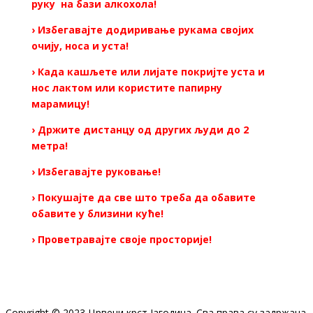
руку на бази алкохола!
› Избегавајте додиривање рукама својих
очију, носа и уста!
› Када кашљете или лијате покријте уста и
нос лактом или користите папирну
марамицу!
› Држите дистанцу од других људи до 2
метра!
› Избегавајте руковање!
› Покушајте да све што треба да обавите
обавите у близини куће!
› Проветравајте своје просторије!
Copyright © 2023 Црвени крст Јагодина. Сва права су задржана.