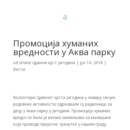
Промоција хуманих
вредности у Аква парку
od strane
Црвени крст Јагодина
|
јул 14, 2018
|
Вести
Волонтери Црвеног крста Јагодина у оквиру својих
редовних активности одржавали су радионице за
децу у Аква парку у Јагодини. Промоција хуманих
вредости била је веома занимљива за малишане
који проводе пријатне тренутке у нашем граду.