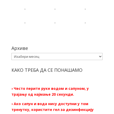
Архиве
Архиве
КАКО ТРЕБА ДА СЕ ПОНАШАМО
› Често перите руке водом и сапуном, у
трајању од најмање 20 секунди.
› Ако сапун и вода нису доступни у том
тренутку, користите гел за дезинфекцију