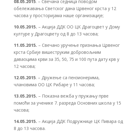
08.05.2015
. – Свечана седница поводом
обележавања Светског дана Црвеног крста у 12
часова у просторијама наше организације;
10.05.2015.
– Акција ДДК ОО ЦК Драгоцвет у Дому
културе у Драгоцвету од 8 до 13 часова;
11.05.2015
.
– Свечано уручење признања Црвеног
крста Србије вишеструким добровољним
даваоцима крви за 35, 50, 75 и 100 пута дату крв у
12 часова;
12.05.2015
. – Дружење са пензионерима,
члановима ОО ЦК Рибаре у 11 часова;
13.05.2015.
– Показна вежба у пружању прве
помоћи за ученике 7. разреда Основних школа у 15
часова;
14.05.2015.
– Акција ДДК Подружнице ЦК Пивара од
8 до 13 часова.