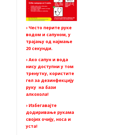
› Често перите руке
водом и сапуном, у
трајању од најмање
20 секунди.
› Ако сапун и вода
нису доступни у том
тренутку, користите
гел за дезинфекцију
руку на бази
алкохола!
› Избегавајте
додиривање рукама
својих очију, носа и
уста!