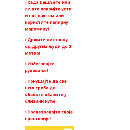
› Када кашљете или
лијате покријте уста
и нос лактом или
користите папирну
марамицу!
› Држите дистанцу
од других људи до 2
метра!
› Избегавајте
руковање!
› Покушајте да све
што треба да
обавите обавите у
близини куће!
› Проветравајте своје
просторије!