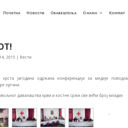
Почетна
Новости
Обавештења
О нама
Контакт
Т!
 14, 2015
|
Вести
г крста Јагодина одржана конференција за медије поводо
ре органа.
ровољног давалаштва крви и костне сржи све већи број младих