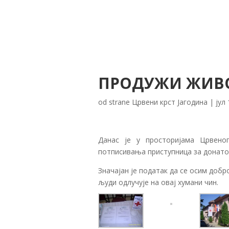
ПРОДУЖИ ЖИВО
od strane
Црвени крст Јагодина
|
јул
Данас је у просторијама Црвено
потписивања приступница за донато
Значајан је податак да се осим доб
људи одлучује на овај хумани чин.