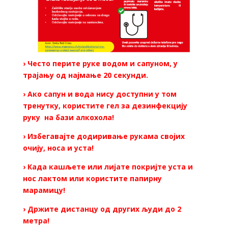
› Често перите руке водом и сапуном, у
трајању од најмање 20 секунди.
› Ако сапун и вода нису доступни у том
тренутку, користите гел за дезинфекцију
руку на бази алкохола!
› Избегавајте додиривање рукама својих
очију, носа и уста!
› Када кашљете или лијате покријте уста и
нос лактом или користите папирну
марамицу!
› Држите дистанцу од других људи до 2
метра!