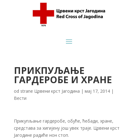
ПРИКПУЉАЊЕ
ГАРДЕРОБЕ И ХРАНЕ
od strane
Црвени крст Јагодина
|
мај 17, 2014
|
Вести
Прикупљање гардеробе, обуће, ћебади, хране,
средстава за хигијену још увек траје. Црвени крст
Јагодине радиће нон стоп.