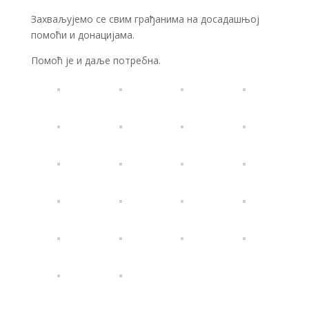
Захваљујемо се свим грађанима на досадашњој
помоћи и донацијама.
Помоћ је и даље потребна.