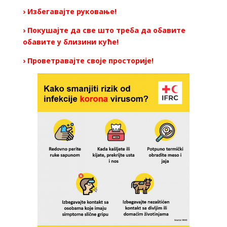
› Избегавајте руковање!
› Покушајте да све што треба да обавите
обавите у близини куће!
› Проветравајте своје просторије!