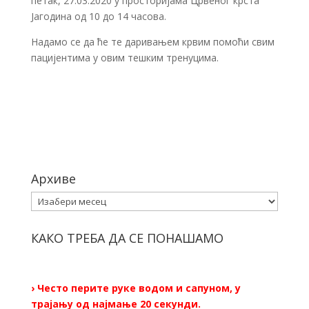
петак, 27.03.2020 у просторијама Црвеног крста
Јагодина од 10 до 14 часова.
Надамо се да ће те даривањем крвим помоћи свим
пацијентима у овим тешким тренуцима.
Архиве
Архиве
КАКО ТРЕБА ДА СЕ ПОНАШАМО
› Често перите руке водом и сапуном, у
трајању од најмање 20 секунди.