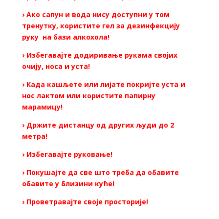
› Ако сапун и вода нису доступни у том
тренутку, користите гел за дезинфекцију
руку на бази алкохола!
› Избегавајте додиривање рукама својих
очију, носа и уста!
› Када кашљете или лијате покријте уста и
нос лактом или користите папирну
марамицу!
› Држите дистанцу од других људи до 2
метра!
› Избегавајте руковање!
› Покушајте да све што треба да обавите
обавите у близини куће!
› Проветравајте своје просторије!