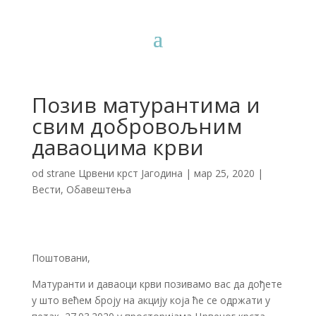
Позив матурантима и
свим добровољним
даваоцима крви
od strane
Црвени крст Јагодина
|
мар 25, 2020
|
Вести
,
Обавештења
Поштовани,
Матуранти и даваоци крви позивамо вас да дођете
у што већем броју на акцију која ће се одржати у