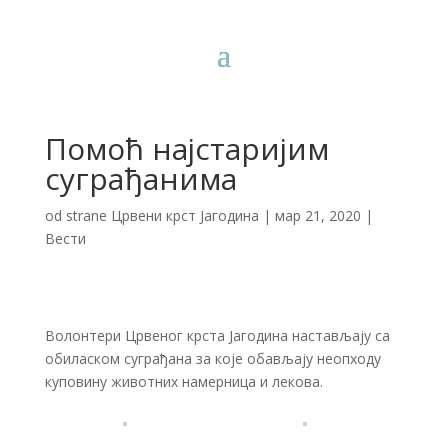
Помоћ најстаријим
суграђанима
od strane
Црвени крст Јагодина
|
мар 21, 2020
|
Вести
Волонтери Црвеног крста Јагодина настављају са
обиласком суграђана за које обављају неопходу
куповину животних намерница и лекова.