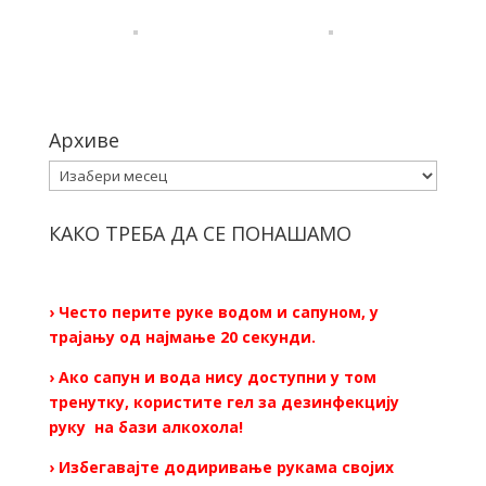
Архиве
Архиве
КАКО ТРЕБА ДА СЕ ПОНАШАМО
› Често перите руке водом и сапуном, у
трајању од најмање 20 секунди.
› Ако сапун и вода нису доступни у том
тренутку, користите гел за дезинфекцију
руку на бази алкохола!
› Избегавајте додиривање рукама својих