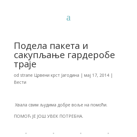
Подела пакета и
сакупљање гардеробе
траје
od strane
Црвени крст Јагодина
|
мај 17, 2014
|
Вести
Хвала свим људима добре воље на помоћи.
ПОМОЋ ЈЕ ЈОШ УВЕК ПОТРЕБНА.