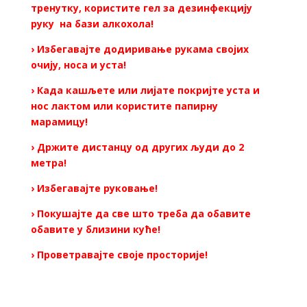
тренутку, користите гел за дезинфекцију
руку на бази алкохола!
› Избегавајте додиривање рукама својих
очију, носа и уста!
› Када кашљете или лијате покријте уста и
нос лактом или користите папирну
марамицу!
› Држите дистанцу од других људи до 2
метра!
› Избегавајте руковање!
› Покушајте да све што треба да обавите
обавите у близини куће!
› Проветравајте своје просторије!