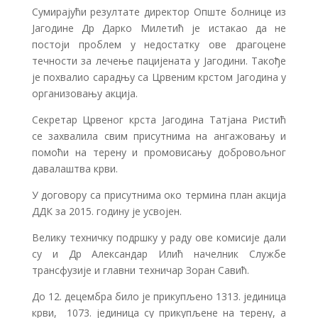
Сумирајући резултате директор Опште болнице из
Јагодине Др Дарко Милетић је истакао да не
постоји проблем у недостатку ове драгоцене
течности за лечење пацијената у Јагодини. Такође
је похвалио сарадњу са Црвеним крстом Јагодина у
организовању акција.
Секретар Црвеног крста Јагодина Татјана Ристић
се захвалила свим присутнима на ангажовању и
помоћи на терену и промовисању добровољног
давалаштва крви.
У договору са присутнима око термина план акција
ДДК за 2015. годину је усвојен.
Велику техничку подршку у раду ове комисије дали
су и Др Александар Илић начелник Службе
трансфузије и главни техничар Зоран Савић.
До 12. децембра било је прикупљено 1313. јединица
крви, 1073. јединица су прикупљене на терену, а