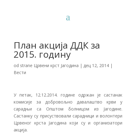
План акција ДДК за
2015. годину
od strane
Црвени крст Јагодина
|
дец 12, 2014
|
Вести
У петак, 12.12.2014. године одржан је састанак
комисије за добровољно давалаштво крви у
сарадњи са Општом болницом из Јагодине.
Састанку су присуствовали сарадници и волонтери
Црвеног крста Јагодина који су и организатори
акција.