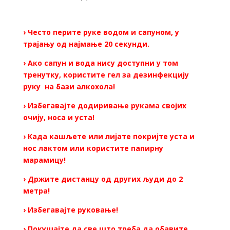
› Често перите руке водом и сапуном, у
трајању од најмање 20 секунди.
› Ако сапун и вода нису доступни у том
тренутку, користите гел за дезинфекцију
руку на бази алкохола!
› Избегавајте додиривање рукама својих
очију, носа и уста!
› Када кашљете или лијате покријте уста и
нос лактом или користите папирну
марамицу!
› Држите дистанцу од других људи до 2
метра!
› Избегавајте руковање!
› Покушајте да све што треба да обавите