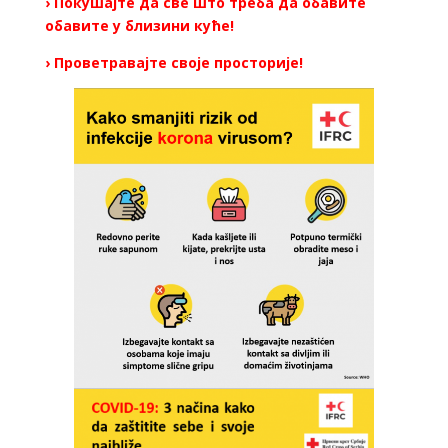
› Покушајте да све што треба да обавите
обавите у близини куће!
› Проветравајте своје просторије!