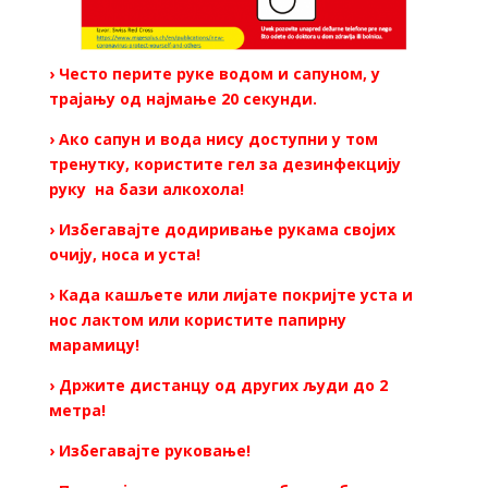
› Често перите руке водом и сапуном, у
трајању од најмање 20 секунди.
› Ако сапун и вода нису доступни у том
тренутку, користите гел за дезинфекцију
руку на бази алкохола!
› Избегавајте додиривање рукама својих
очију, носа и уста!
› Када кашљете или лијате покријте уста и
нос лактом или користите папирну
марамицу!
› Држите дистанцу од других људи до 2
метра!
› Избегавајте руковање!