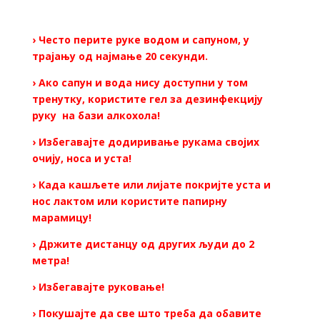
› Често перите руке водом и сапуном, у
трајању од најмање 20 секунди.
› Ако сапун и вода нису доступни у том
тренутку, користите гел за дезинфекцију
руку на бази алкохола!
› Избегавајте додиривање рукама својих
очију, носа и уста!
› Када кашљете или лијате покријте уста и
нос лактом или користите папирну
марамицу!
› Држите дистанцу од других људи до 2
метра!
› Избегавајте руковање!
› Покушајте да све што треба да обавите