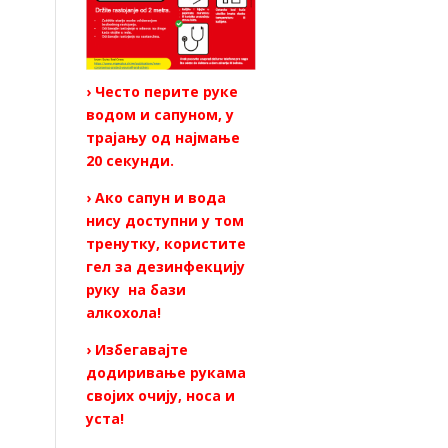
› Често перите руке
водом и сапуном, у
трајању од најмање
20 секунди.
› Ако сапун и вода
нису доступни у том
тренутку, користите
гел за дезинфекцију
руку на бази
алкохола!
› Избегавајте
додиривање рукама
својих очију, носа и
уста!