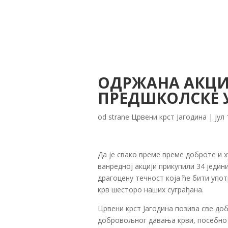
ОДРЖАНА АКЦИ
ПРЕДШКОЛСКЕ 
od strane
Црвени крст Јагодина
|
јул
Да је свако време време доброте и х
ванредној акцији прикупили 34 једини
драгоцену течност која ће бити упот
крв шесторо наших суграђана.
Црвени крст Јагодина позива све до
добровољног давања крви, посебно у