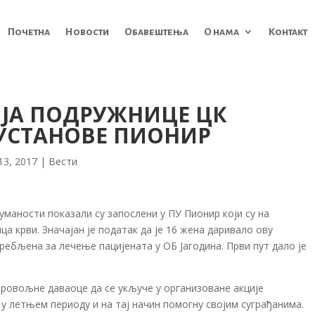
Почетна
Новости
Обавештења
О нама
Контакт
ЈА ПОДРУЖНИЦЕ ЦК
УСТАНОВЕ ПИОНИР
 13, 2017
|
Вести
уманости показали су запослени у ПУ Пионир који су на
ца крви. Значајан је податак да је 16 жена даривало ову
ребљена за лечење пацијената у ОБ Јагодина. Први пут дало је
бровољне даваоце да се укључе у организоване акције
 летњем периоду и на тај начин помогну својим суграђанима.