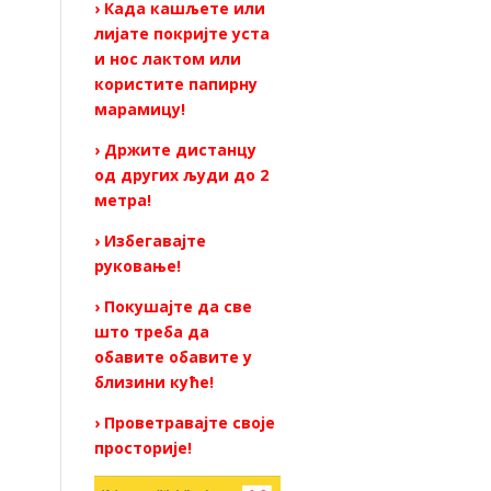
› Када кашљете или
лијате покријте уста
и нос лактом или
користите папирну
марамицу!
› Држите дистанцу
од других људи до 2
метра!
› Избегавајте
руковање!
› Покушајте да све
што треба да
обавите обавите у
близини куће!
› Проветравајте своје
просторије!