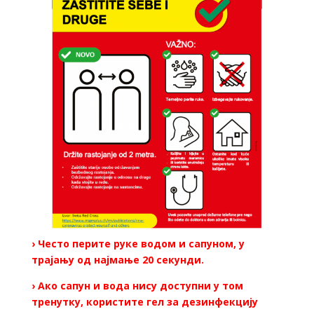
› Често перите руке водом и сапуном, у
трајању од најмање 20 секунди.
› Ако сапун и вода нису доступни у том
тренутку, користите гел за дезинфекцију