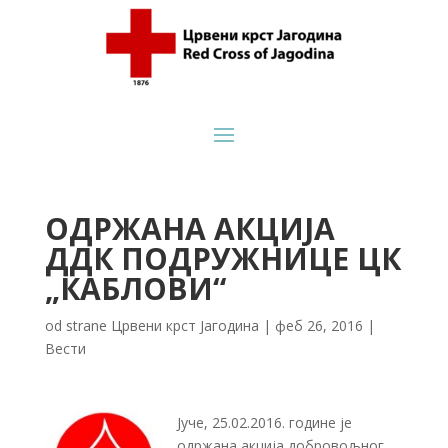
ОДРЖАНА АКЦИЈА
ДДК ПОДРУЖНИЦЕ ЦК
„КАБЛОВИ“
od strane
Црвени крст Јагодина
|
феб 26, 2016
|
Вести
Јуче, 25.02.2016. године је
одржана акција добровољног