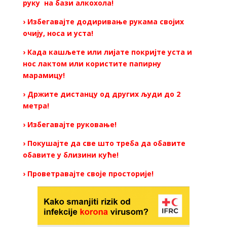
руку на бази алкохола!
› Избегавајте додиривање рукама својих
очију, носа и уста!
› Када кашљете или лијате покријте уста и
нос лактом или користите папирну
марамицу!
› Држите дистанцу од других људи до 2
метра!
› Избегавајте руковање!
› Покушајте да све што треба да обавите
обавите у близини куће!
› Проветравајте своје просторије!