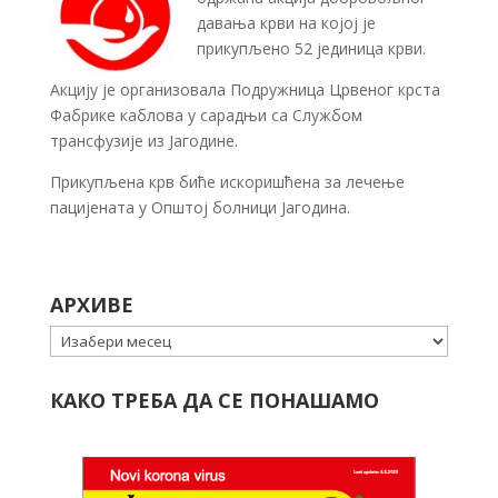
давања крви на којој је
прикупљено 52 јединица крви.
Акцију је организовала Подружница Црвеног крста
Фабрике каблова у сарадњи са Службом
трансфузије из Јагодине.
Прикупљена крв биће искоришћена за лечење
пацијената у Општој болници Јагодина.
АРХИВЕ
Архиве
КАКО ТРЕБА ДА СЕ ПОНАШАМО