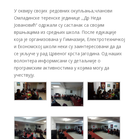
У оквиру својих редовних окупљања,чланови
Омладинске теренске јединице ,,Др Неда
Јовановић“ одржали су састанак са својим
вршњацима из средњих школа. После едукације
која је организована у Гимназији, Електротехничкој
и Економској школи неки су заинтересовани да да
се укључе у рад Црвеног крста Јагодина. Од наших
волонтера информисани су детаљније о
програмским активностима у којима могу да
учествују.