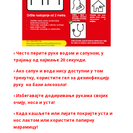
› Често перите руке водом и сапуном, у
трајању од најмање 20 секунди.
› Ако сапун и вода нису доступни у том
тренутку, користите гел за дезинфекцију
руку на бази алкохола!
› Избегавајте додиривање рукама својих
очију, носа и уста!
› Када кашљете или лијате покријте уста и
нос лактом или користите папирну
марамицу!