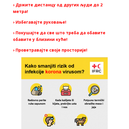
› Држите дистанцу од других људи до 2
метра!
› Избегавајте руковање!
› Покушајте да све што треба да обавите
обавите у близини куће!
› Проветравајте своје просторије!