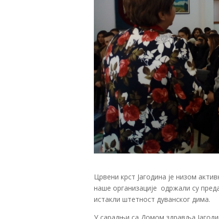
Црвени крст Јагодина је низом акти
наше организације одржали су пред
истакли штетност дуванског дима.
У сарадњи са Домом здравља Јагоди