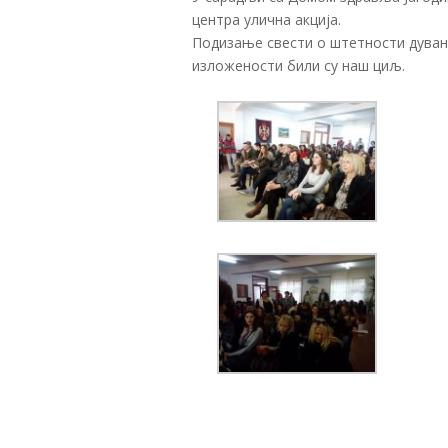
центра улична акција.
Подизање свести о штетности дуванс
изложености били су наш циљ.