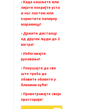
› Када кашљете или
лијате покријте уста
и нос лактом или
користите папирну
марамицу!
› Држите дистанцу
од других људи до 2
метра!
› Избегавајте
руковање!
› Покушајте да све
што треба да
обавите обавите у
близини куће!
› Проветравајте своје
просторије!