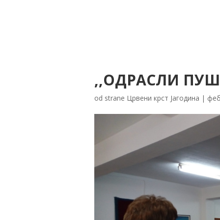
,,ОДРАСЛИ ПУШ
od strane
Црвени крст Јагодина
|
феб