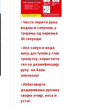
› Често перите руке
водом и сапуном, у
трајању од најмање
20 секунди.
› Ако сапун и вода
нису доступни у том
тренутку, користите
гел за дезинфекцију
руку на бази
алкохола!
› Избегавајте
додиривање рукама
својих очију, носа и
уста!