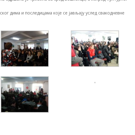
ког дима и последицама које се јављају услед свакодневне