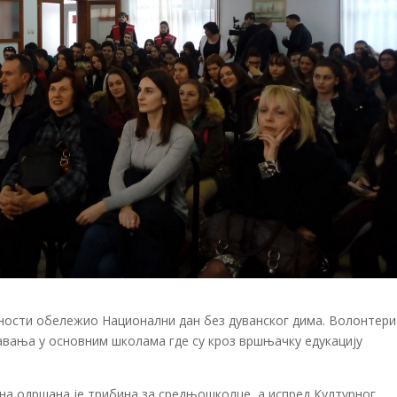
вности обележио Национални дан без дуванског дима. Волонтери
авања у основним школама где су кроз вршњачку едукацију
на одршана је трибина за средњошколце, а испред Културног