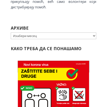
прикупљају помоћ, већ само волонтери који
дистрибуирају помоћ.
АРХИВЕ
Архиве
КАКО ТРЕБА ДА СЕ ПОНАШАМО