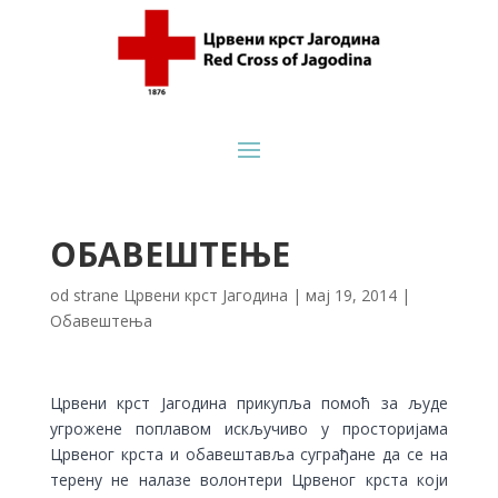
ОБАВЕШТЕЊЕ
od strane
Црвени крст Јагодина
|
мај 19, 2014
|
Обавештења
Црвени крст Јагодина прикупља помоћ за људе
угрожене поплавом искључиво у просторијама
Црвеног крста и обавештавља суграђане да се на
терену не налазе волонтери Црвеног крста који