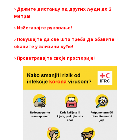
› Држите дистанцу од других људи до 2
метра!
› Избегавајте руковање!
› Покушајте да све што треба да обавите
обавите у близини куће!
› Проветравајте своје просторије!