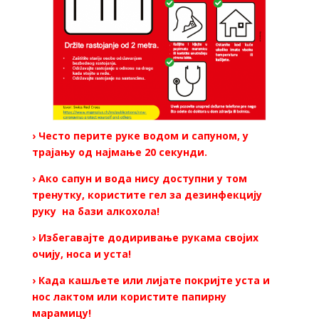
› Често перите руке водом и сапуном, у
трајању од најмање 20 секунди.
› Ако сапун и вода нису доступни у том
тренутку, користите гел за дезинфекцију
руку на бази алкохола!
› Избегавајте додиривање рукама својих
очију, носа и уста!
› Када кашљете или лијате покријте уста и
нос лактом или користите папирну
марамицу!