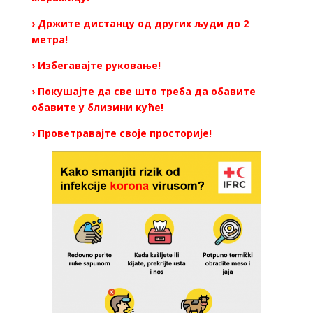
› Држите дистанцу од других људи до 2
метра!
› Избегавајте руковање!
› Покушајте да све што треба да обавите
обавите у близини куће!
› Проветравајте своје просторије!