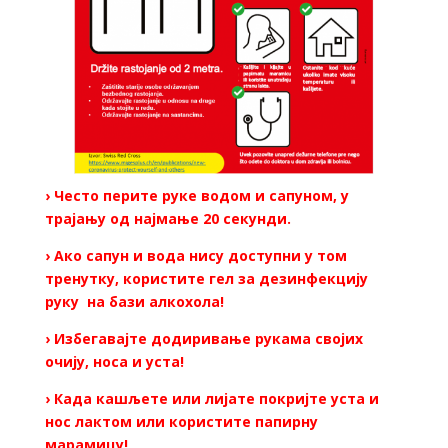
› Често перите руке водом и сапуном, у
трајању од најмање 20 секунди.
› Ако сапун и вода нису доступни у том
тренутку, користите гел за дезинфекцију
руку на бази алкохола!
› Избегавајте додиривање рукама својих
очију, носа и уста!
› Када кашљете или лијате покријте уста и
нос лактом или користите папирну
марамицу!