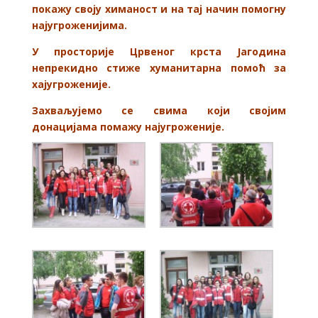
покажу своју химаност и на тај начин помогну
најугроженијима.
У просторије Црвеног крста Јагодина
непрекидно стиже хуманитарна помоћ за
хајугроженије.
Захваљујемо се свима који својим
донацијама помажу најугроженије.