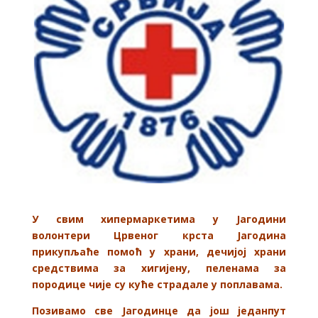
У свим хипермаркетима у Јагодини
волонтери Црвеног крста Јагодина
прикупљаће помоћ у храни, дечијој храни
средствима за хигијену, пеленама за
породице чије су куће страдале у поплавама.
Позивамо све Јагодинце да још једанпут