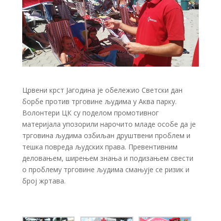
Црвени крст Јагодина је обележио Светски дан
борбе против трговине људима у Аква парку.
Волонтери ЦК су поделом промотивног
материјала упозорили нарочито младе особе да је
трговина људима озбиљан друштвени проблем и
тешка повреда људских права. Превентивним
деловањем, ширењем знања и подизањем свести
о проблему трговине људима смањује се ризик и
број жртава.