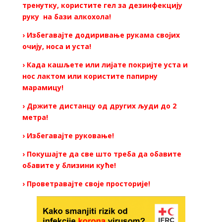
тренутку, користите гел за дезинфекцију
руку на бази алкохола!
› Избегавајте додиривање рукама својих
очију, носа и уста!
› Када кашљете или лијате покријте уста и
нос лактом или користите папирну
марамицу!
› Држите дистанцу од других људи до 2
метра!
› Избегавајте руковање!
› Покушајте да све што треба да обавите
обавите у близини куће!
› Проветравајте своје просторије!