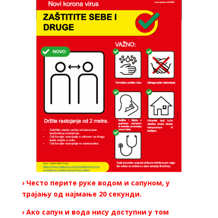
› Често перите руке водом и сапуном, у
трајању од најмање 20 секунди.
› Ако сапун и вода нису доступни у том