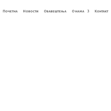
Почетна
Новости
Обавештења
О нама
Контакт
6