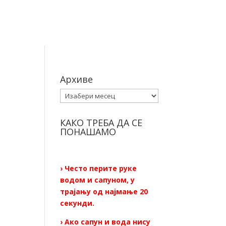
Архиве
Архиве
КАКО ТРЕБА ДА СЕ
ПОНАШАМО
› Често перите руке
водом и сапуном, у
трајању од најмање 20
секунди.
› Ако сапун и вода нису