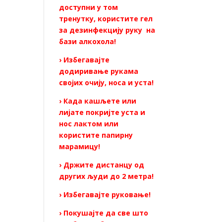
доступни у том
тренутку, користите гел
за дезинфекцију руку на
бази алкохола!
› Избегавајте
додиривање рукама
својих очију, носа и уста!
› Када кашљете или
лијате покријте уста и
нос лактом или
користите папирну
марамицу!
› Држите дистанцу од
других људи до 2 метра!
› Избегавајте руковање!
› Покушајте да све што