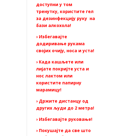
доступни у том
тренутку, користите гел
за дезинфекцију руку на
бази алкохола!
› Избегавајте
додиривање рукама
својих очију, носа и уста!
› Када кашљете или
лијате покријте уста и
нос лактом или
користите папирну
марамицу!
› Држите дистанцу од
других људи до 2 метра!
› Избегавајте руковање!
› Покушајте да све што