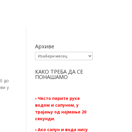
Архиве
Архиве
КАКО ТРЕБА ДА СЕ
ПОНАШАМО
30 до
ви у
› Често перите руке
водом и сапуном, у
трајању од најмање 20
секунди.
› Ако сапун и вода нису