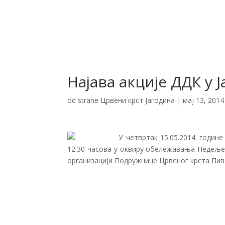
Најава акције ДДК у 
od strane
Црвени крст Јагодина
|
мај 13, 2014
У четвртак 15.05.2014. године
12:30 часова у оквиру обележавања Недеље
организацији Подружнице Црвеног крста Пив