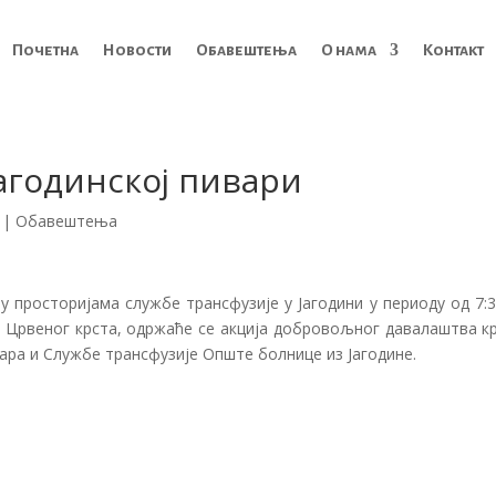
Почетна
Новости
Обавештења
О нама
Контакт
Јагодинској пивари
|
Обавештења
 у просторијама службе трансфузије у Јагодини у периоду од 7:
 Црвеног крста, одржаће се акција добровољног давалаштва кр
ара и Службе трансфузије Опште болнице из Јагодине.