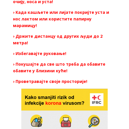
очију, носа и уста!
› Када кашљете или лијате покријте уста и
нос лактом или користите папирну
марамицу!
› Држите дистанцу од других људи до 2
метра!
› Избегавајте руковање!
› Покушајте да све што треба да обавите
обавите у близини куће!
› Проветравајте своје просторије!