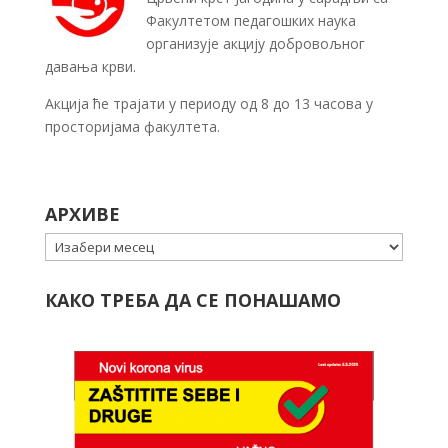
Факултетом педагошких наука
организује акцију добровољног
давања крви.
Акција ће трајати у периоду од 8 до 13 часова у
просторијама факултета.
АРХИВЕ
Архиве
КАКО ТРЕБА ДА СЕ ПОНАШАМО