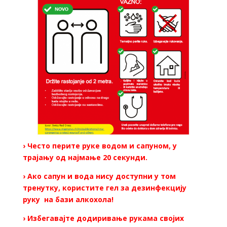
› Често перите руке водом и сапуном, у
трајању од најмање 20 секунди.
› Ако сапун и вода нису доступни у том
тренутку, користите гел за дезинфекцију
руку на бази алкохола!
› Избегавајте додиривање рукама својих