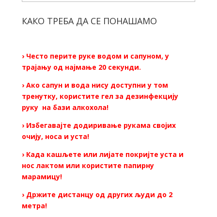
КАКО ТРЕБА ДА СЕ ПОНАШАМО
› Често перите руке водом и сапуном, у
трајању од најмање 20 секунди.
› Ако сапун и вода нису доступни у том
тренутку, користите гел за дезинфекцију
руку на бази алкохола!
› Избегавајте додиривање рукама својих
очију, носа и уста!
› Када кашљете или лијате покријте уста и
нос лактом или користите папирну
марамицу!
› Држите дистанцу од других људи до 2
метра!