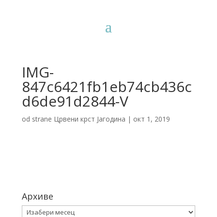
IMG-
847c6421fb1eb74cb436c
d6de91d2844-V
od strane
Црвени крст Јагодина
|
окт 1, 2019
Архиве
Архиве