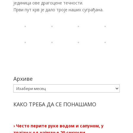
јединица ове драгоцене течности.
Први пут крв је дало троје наших суграђана.
Архиве
Архиве
КАКО ТРЕБА ДА СЕ ПОНАШАМО
› Често перите руке водом и сапуном, у
трајању од најмање 20 секунди.