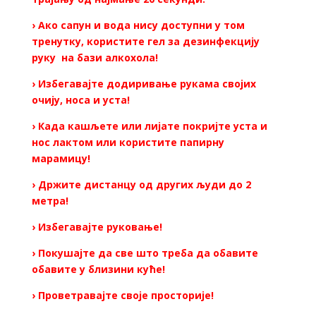
› Ако сапун и вода нису доступни у том
тренутку, користите гел за дезинфекцију
руку на бази алкохола!
› Избегавајте додиривање рукама својих
очију, носа и уста!
› Када кашљете или лијате покријте уста и
нос лактом или користите папирну
марамицу!
› Држите дистанцу од других људи до 2
метра!
› Избегавајте руковање!
› Покушајте да све што треба да обавите
обавите у близини куће!
› Проветравајте своје просторије!