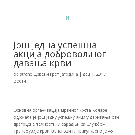
Још једна успешна
акција добровољног
давања крви
od strane
Црвени крст Јагодина
|
дец 1, 2017
|
Вести
Основна организација Црвеног крста Коларе
одржала је још једну успешну акцију даривања ове
драгоцене течности. У сарадњи са Службом
трансфузије крви ОБ Јагодина прикупљено је 45