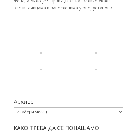
жена, а било је 9 првих давања. Велико хвала
васпитачицама и запосленима у овој установи
Архиве
Архиве
КАКО ТРЕБА ДА СЕ ПОНАШАМО