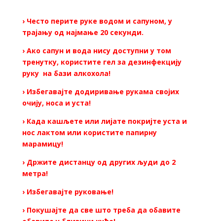
› Често перите руке водом и сапуном, у
трајању од најмање 20 секунди.
› Ако сапун и вода нису доступни у том
тренутку, користите гел за дезинфекцију
руку на бази алкохола!
› Избегавајте додиривање рукама својих
очију, носа и уста!
› Када кашљете или лијате покријте уста и
нос лактом или користите папирну
марамицу!
› Држите дистанцу од других људи до 2
метра!
› Избегавајте руковање!
› Покушајте да све што треба да обавите