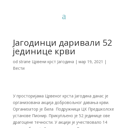
Јагодинци даривали 52
јединице крви
od strane
Црвени крст Јагодина
|
мар 19, 2021
|
Вести
У просторијама Црвеног крста Јагодина данас је
организована акција добровољног давања крви.
Организатор је била Подружница ЦК Предшколске
установе Пионир. Прикупљено је 52 јединице ове
драгоцене течности. У акцији је учествовало 14