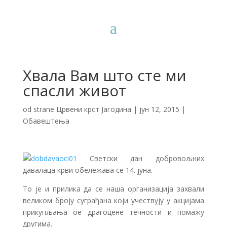
Хвала Вам што сте ми
спасли живот
od strane
Црвени крст Јагодина
|
јун 12, 2015
|
Обавештења
Светски дан добровољних
давалаца крви обележава се 14. јуна.
То је и прилика да се наша организација захвали
великом броју суграђана који учествују у акцијама
прикупљања ое драгоцене течности и помажу
другима.