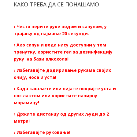
КАКО ТРЕБА ДА СЕ ПОНАШАМО
› Често перите руке водом и сапуном, у
трајању од најмање 20 секунди.
› Ако сапун и вода нису доступни у том
тренутку, користите гел за дезинфекцију
руку на бази алкохола!
› Избегавајте додиривање рукама својих
очију, носа и уста!
› Када кашљете или лијате покријте уста и
нос лактом или користите папирну
марамицу!
› Држите дистанцу од других људи до 2
метра!
› Избегавајте руковање!