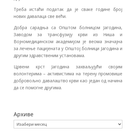
Треба истаћи податак да је сваке године број
нових давалаца све већи.
Добра сарадња са Општом болницом Јагодина,
Заводом за трансфузију крви из Ниша и
Војномедицинском академијом је веома значајна
за лечење пацијената у Општој болници Јагодина и
другим здравственим установама.
Црвени крст Јагодина захваљујући својим
волонтерима – активистима на терену промовише
добровољно давалаштво крви као један од начина
да се помогне другима.
Архиве
Архиве