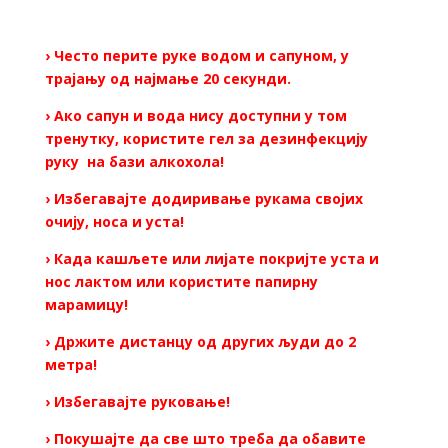
› Често перите руке водом и сапуном, у
трајању од најмање 20 секунди.
› Ако сапун и вода нису доступни у том
тренутку, користите гел за дезинфекцију
руку на бази алкохола!
› Избегавајте додиривање рукама својих
очију, носа и уста!
› Када кашљете или лијате покријте уста и
нос лактом или користите папирну
марамицу!
› Држите дистанцу од других људи до 2
метра!
› Избегавајте руковање!
› Покушајте да све што треба да обавите