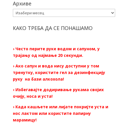
Архиве
Архиве
КАКО ТРЕБА ДА СЕ ПОНАШАМО
› Често перите руке водом и сапуном, у
трајању од најмање 20 секунди.
› Ако сапун и вода нису доступни у том
тренутку, користите гел за дезинфекцију
руку на бази алкохола!
› Избегавајте додиривање рукама својих
очију, носа и уста!
› Када кашљете или лијате покријте уста и
нос лактом или користите папирну
марамицу!