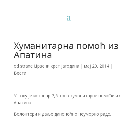
Хуманитарна помоћ из
Апатина
od strane
Црвени крст Јагодина
|
мај 20, 2014
|
Вести
У току је истовар 7,5 тона хуманитарне помоћи из
Апатина.
Волонтери и даље даноноћно неуморно раде.