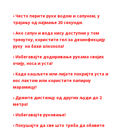
› Често перите руке водом и сапуном, у
трајању од најмање 20 секунди.
› Ако сапун и вода нису доступни у том
тренутку, користите гел за дезинфекцију
руку на бази алкохола!
› Избегавајте додиривање рукама својих
очију, носа и уста!
› Када кашљете или лијате покријте уста и
нос лактом или користите папирну
марамицу!
› Држите дистанцу од других људи до 2
метра!
› Избегавајте руковање!
› Покушајте да све што треба да обавите