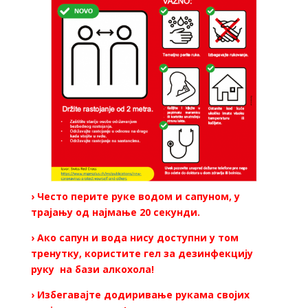
› Често перите руке водом и сапуном, у
трајању од најмање 20 секунди.
› Ако сапун и вода нису доступни у том
тренутку, користите гел за дезинфекцију
руку на бази алкохола!
› Избегавајте додиривање рукама својих