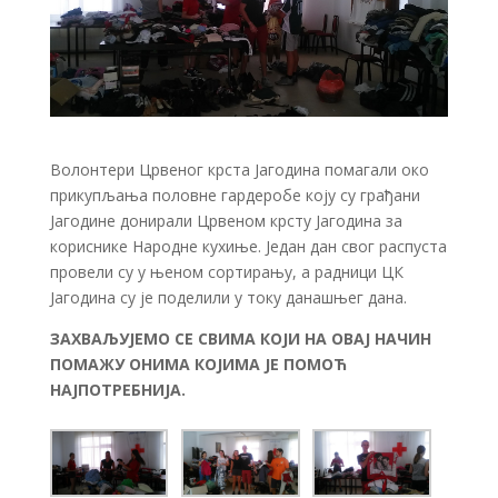
Волонтери Црвеног крста Јагодина помагали око
прикупљања половне гардеробе коју су грађани
Јагодине донирали Црвеном крсту Јагодина за
кориснике Народне кухиње. Један дан свог распуста
провели су у њеном сортирању, а радници ЦК
Јагодина су је поделили у току данашњег дана.
ЗАХВАЉУЈЕМО СЕ СВИМА КОЈИ НА ОВАЈ НАЧИН
ПОМАЖУ ОНИМА КОЈИМА ЈЕ ПОМОЋ
НАЈПОТРЕБНИЈА.