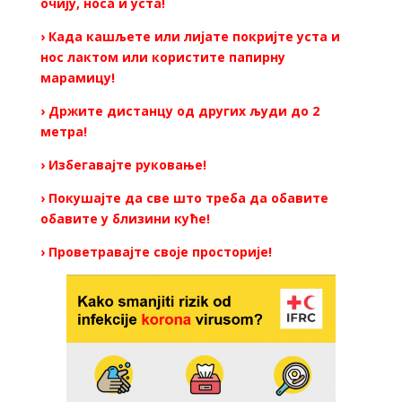
очију, носа и уста!
› Када кашљете или лијате покријте уста и
нос лактом или користите папирну
марамицу!
› Држите дистанцу од других људи до 2
метра!
› Избегавајте руковање!
› Покушајте да све што треба да обавите
обавите у близини куће!
› Проветравајте своје просторије!