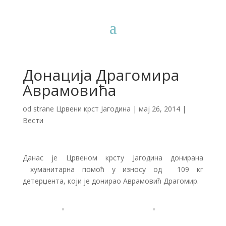
Донација Драгомира
Аврамовића
od strane
Црвени крст Јагодина
|
мај 26, 2014
|
Вести
Данас је Црвеном крсту Јагодина донирана
хуманитарна помоћ у износу од 109 кг
детерџента, који је донирао Аврамовић Драгомир.