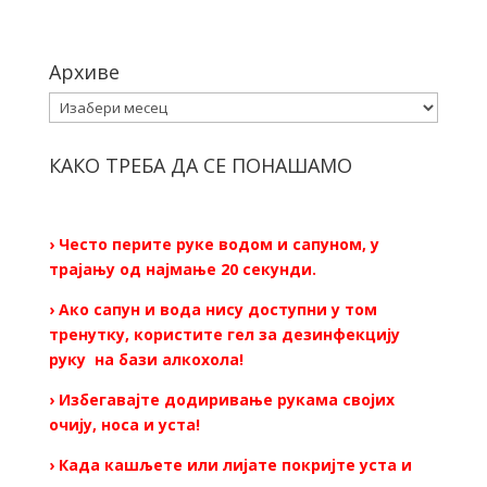
Архиве
Архиве
КАКО ТРЕБА ДА СЕ ПОНАШАМО
› Често перите руке водом и сапуном, у
трајању од најмање 20 секунди.
› Ако сапун и вода нису доступни у том
тренутку, користите гел за дезинфекцију
руку на бази алкохола!
› Избегавајте додиривање рукама својих
очију, носа и уста!
› Када кашљете или лијате покријте уста и