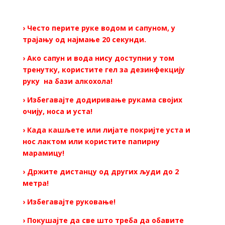
› Често перите руке водом и сапуном, у
трајању од најмање 20 секунди.
› Ако сапун и вода нису доступни у том
тренутку, користите гел за дезинфекцију
руку на бази алкохола!
› Избегавајте додиривање рукама својих
очију, носа и уста!
› Када кашљете или лијате покријте уста и
нос лактом или користите папирну
марамицу!
› Држите дистанцу од других људи до 2
метра!
› Избегавајте руковање!
› Покушајте да све што треба да обавите