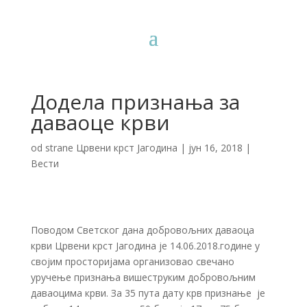
Додела признања за
даваоце крви
od strane
Црвени крст Јагодина
|
јун 16, 2018
|
Вести
Поводом Светског дана добровољних даваоца
крви Црвени крст Јагодина је 14.06.2018.године у
својим просторијама организовао свечано
уручење признања вишеструким добровољним
даваоцима крви. За 35 пута дату крв признање је