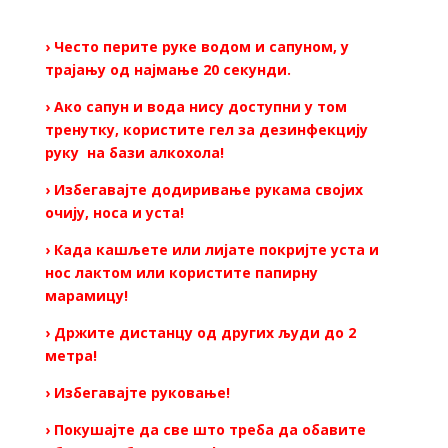
› Често перите руке водом и сапуном, у
трајању од најмање 20 секунди.
› Ако сапун и вода нису доступни у том
тренутку, користите гел за дезинфекцију
руку на бази алкохола!
› Избегавајте додиривање рукама својих
очију, носа и уста!
› Када кашљете или лијате покријте уста и
нос лактом или користите папирну
марамицу!
› Држите дистанцу од других људи до 2
метра!
› Избегавајте руковање!
› Покушајте да све што треба да обавите