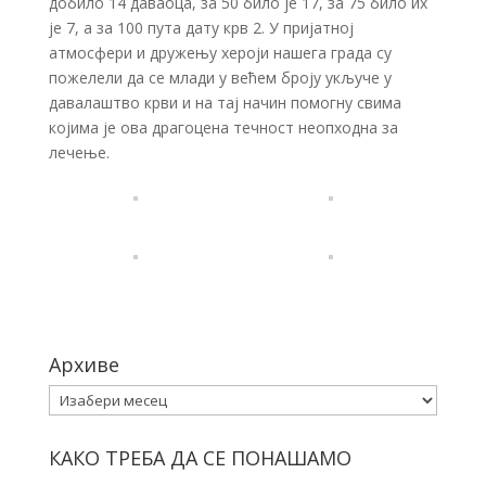
добило 14 даваоца, за 50 било је 17, за 75 било их
је 7, а за 100 пута дату крв 2. У пријатној
атмосфери и дружењу хероји нашега града су
пожелели да се млади у већем броју укључе у
давалаштво крви и на тај начин помогну свима
којима је ова драгоцена течност неопходна за
лечење.
Архиве
Архиве
КАКО ТРЕБА ДА СЕ ПОНАШАМО