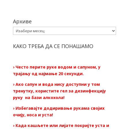
Архиве
Архиве
КАКО ТРЕБА ДА СЕ ПОНАШАМО
› Често перите руке водом и сапуном, у
трајању од најмање 20 секунди.
› Ако сапун и вода нису доступни у том
тренутку, користите гел за дезинфекцију
руку на бази алкохола!
› Избегавајте додиривање рукама својих
очију, носа и уста!
› Када кашљете или лијате покријте уста и