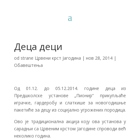
Деца деци
od strane
Црвени крст Јагодина
|
нов 28, 2014
|
Обавештења
Од 01.12. до 05.12.2014. године деца из
Предшколске установе „Пионир“ прикупљаће
играчке, гардеробу и слаткише за новогодишње
пакетиће за децу из социјално угрожених породица.
Ово је традиционална акција коју ова установа у
сарадњи са Црвеним крстом Јагодине спроводи већ
неколико година.