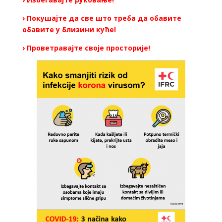
› Покушајте да све што треба да обавите
обавите у близини куће!
› Проветравајте своје просторије!