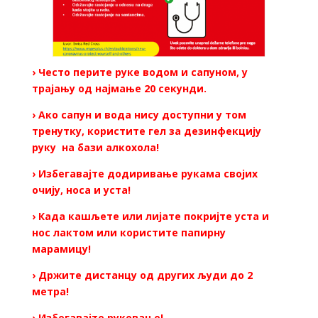
› Често перите руке водом и сапуном, у
трајању од најмање 20 секунди.
› Ако сапун и вода нису доступни у том
тренутку, користите гел за дезинфекцију
руку на бази алкохола!
› Избегавајте додиривање рукама својих
очију, носа и уста!
› Када кашљете или лијате покријте уста и
нос лактом или користите папирну
марамицу!
› Држите дистанцу од других људи до 2
метра!
› Избегавајте руковање!