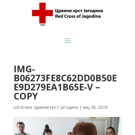
IMG-
B06273FE8C62DD0B50E
E9D279EA1B65E-V –
COPY
od strane
Црвени крст Јагодина
|
мај 28, 2018