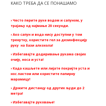
КАКО ТРЕБА ДА СЕ ПОНАШАМО
› Често перите руке водом и сапуном, у
трајању од најмање 20 секунди.
› Ако сапун и вода нису доступни у том
тренутку, користите гел за дезинфекцију
руку на бази алкохола!
› Избегавајте додиривање рукама својих
очију, носа и уста!
› Када кашљете или лијате покријте уста и
нос лактом или користите папирну
марамицу!
› Држите дистанцу од других људи до 2
метра!
› Избегавајте руковање!