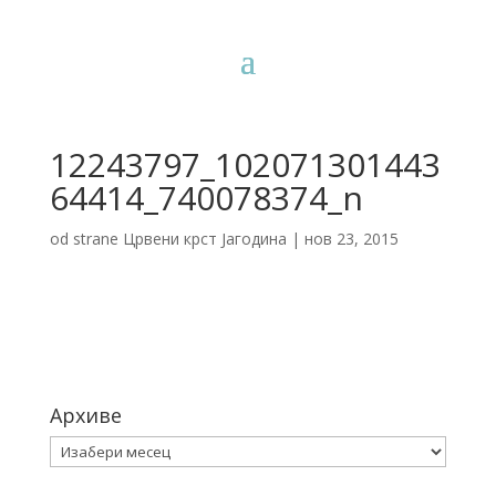
12243797_102071301443
64414_740078374_n
od strane
Црвени крст Јагодина
|
нов 23, 2015
Архиве
Архиве