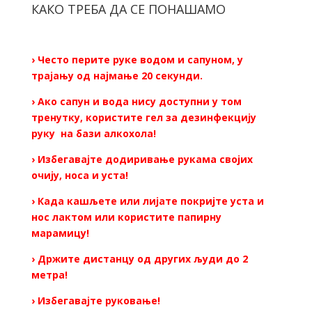
КАКО ТРЕБА ДА СЕ ПОНАШАМО
› Често перите руке водом и сапуном, у
трајању од најмање 20 секунди.
› Ако сапун и вода нису доступни у том
тренутку, користите гел за дезинфекцију
руку на бази алкохола!
› Избегавајте додиривање рукама својих
очију, носа и уста!
› Када кашљете или лијате покријте уста и
нос лактом или користите папирну
марамицу!
› Држите дистанцу од других људи до 2
метра!
› Избегавајте руковање!