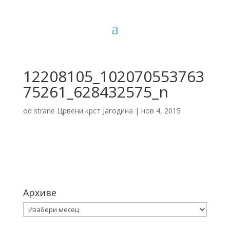
12208105_102070553763
75261_628432575_n
od strane
Црвени крст Јагодина
|
нов 4, 2015
Архиве
Архиве