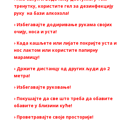
тренутку, користите гел за дезинфекцију
руку на бази алкохола!
› Избегавајте додиривање рукама својих
очију, носа и уста!
› Када кашљете или лијате покријте уста и
нос лактом или користите папирну
марамицу!
› Држите дистанцу од других људи до 2
метра!
› Избегавајте руковање!
› Покушајте да све што треба да обавите
обавите у близини куће!
› Проветравајте своје просторије!