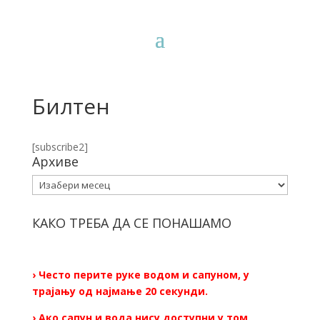
Билтен
[subscribe2]
Архиве
Архиве
КАКО ТРЕБА ДА СЕ ПОНАШАМО
› Често перите руке водом и сапуном, у
трајању од најмање 20 секунди.
› Ако сапун и вода нису доступни у том