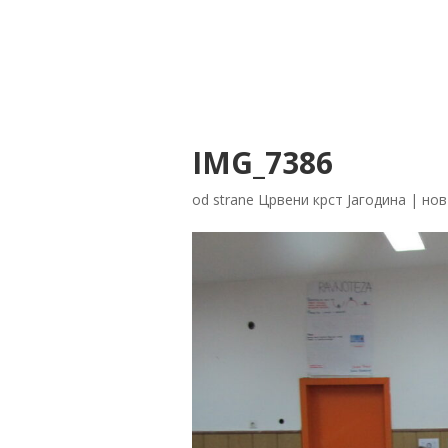
IMG_7386
od strane
Црвени крст Јагодина
|
нов