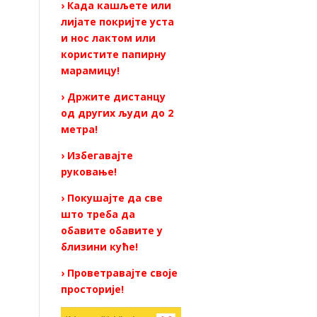
› Када кашљете или
лијате покријте уста
и нос лактом или
користите папирну
марамицу!
› Држите дистанцу
од других људи до 2
метра!
› Избегавајте
руковање!
› Покушајте да све
што треба да
обавите обавите у
близини куће!
› Проветравајте своје
просторије!