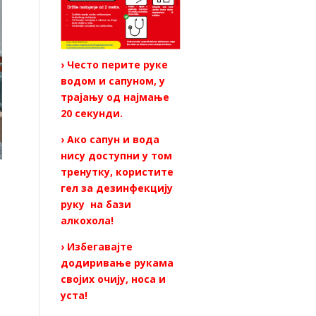
› Често перите руке
водом и сапуном, у
трајању од најмање
20 секунди.
› Ако сапун и вода
нису доступни у том
тренутку, користите
гел за дезинфекцију
руку на бази
алкохола!
› Избегавајте
додиривање рукама
својих очију, носа и
уста!