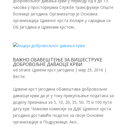
добровољног давања крви у периоду од 8 до 13
часова у просторијама Службе трансфузије Опште
болнице Јагодина. Организатор је Основна
организација Црвеног крста Коларе у сарадњи са
ОБ Јагодина и Црвеним крстом...
ВАЖНО ОБАВЕШТЕЊЕ ЗА ВИШЕСТРУКЕ
ДОБРОВОЉНЕ ДАВАОЦЕ КРВИ
od strane
Црвени крст Јагодина
|
мар 25, 2016
|
Вести
Црвени крст Јагодина обавештава добровољне
даваоце крви да је у току прикупљање података за
доделу признања за 5, 10, 20, 35, 50, 75 и 100 пута
дату крв. Чланови комисије за ДДК Црвеног крста
Јагодина доставиће податке за своје Основне
организације и Подружнице. Ако...