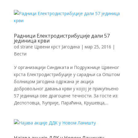
Радници Електродистрибуције дали 57
јединица крви
od strane
Црвени крст Јагодина
|
мар 25, 2016
|
Вести
У организацији Синдиката и Подружнице Црвеног
крста Електродистрибуције у сарадњи са Општом
болницом Јагодина одржана је акција
добровољног давања крви у којој је прикупњено
57 јединица ове драгоцене течности. За госте из:
Деспотовца, Ћуприје, Параћина, Крушевца,...