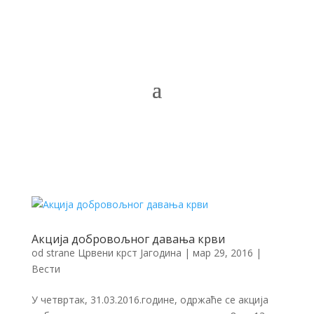
Акција добровољног давања крви
od strane
Црвени крст Јагодина
|
мар 29, 2016
|
Вести
У четвртак, 31.03.2016.године, одржаће се акција