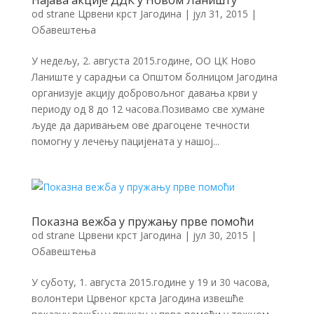
Најава акције ДДК у Новом Ланишту
od strane
Црвени крст Јагодина
|
јул 31, 2015
|
Обавештења
У недељу, 2. августа 2015.године, ОО ЦК Ново
Ланиште у сарадњи са Општом болницом Јагодина
организује акцију добровољног давања крви у
периоду од 8 до 12 часова.Позивамо све хумане
људе да даривањем ове драгоцене течности
помогну у лечењу пацијената у нашој...
Показна вежба у пружању прве помоћи
od strane
Црвени крст Јагодина
|
јул 30, 2015
|
Обавештења
У суботу, 1. августа 2015.године у 19 и 30 часова,
волонтери Црвеног крста Јагодина извешће