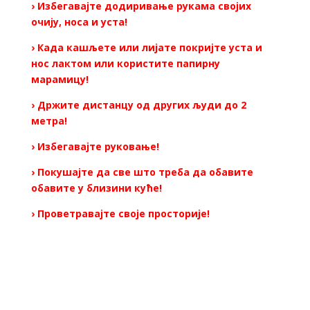
› Избегавајте додиривање рукама својих
очију, носа и уста!
› Када кашљете или лијате покријте уста и
нос лактом или користите папирну
марамицу!
› Држите дистанцу од других људи до 2
метра!
› Избегавајте руковање!
› Покушајте да све што треба да обавите
обавите у близини куће!
› Проветравајте своје просторије!