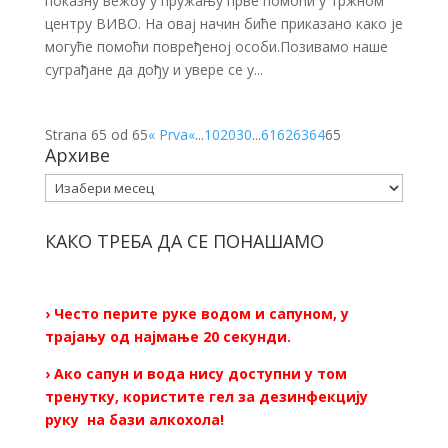
показну вежбу у пружању прве помоћи у тржном
центру ВИВО. На овај начин биће приказано како је
могуће помоћи повређеној особи.Позивамо наше
суграђане да дођу и увере се у...
Strana 65 od 65
« Prva
«
...
10
20
30
...
61
62
63
64
65
Архиве
Архиве
КАКО ТРЕБА ДА СЕ ПОНАШАМО
› Често перите руке водом и сапуном, у
трајању од најмање 20 секунди.
› Ако сапун и вода нису доступни у том
тренутку, користите гел за дезинфекцију
руку на бази алкохола!